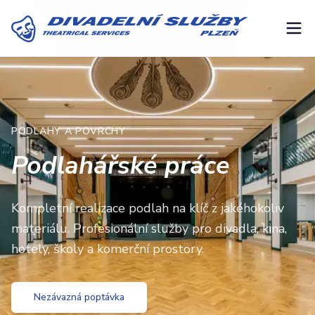
PODLAHY A POVRCHY
Podlahářské práce
Kompletní realizace podlah na klíč z jakéhokoliv
materiálu. Profesionální služby pro divadla, kina,
hotely, školy a komerční prostory.
Nezávazná poptávka