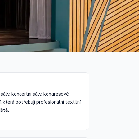
osály, koncertní sály, kongresové
 která potřebují profesionální textilní
iště.