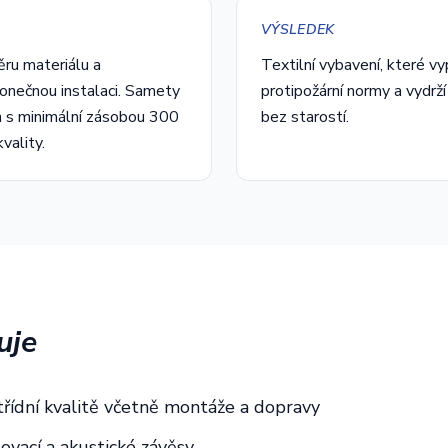
VÝSLEDEK
ěru materiálu a
Textilní vybavení, které v
konečnou instalaci. Samety
protipožární normy a vydrží
 s minimální zásobou 300
bez starostí.
vality.
uje
třídní kvalitě včetně montáže a dopravy
ňovací a akustické závěsy