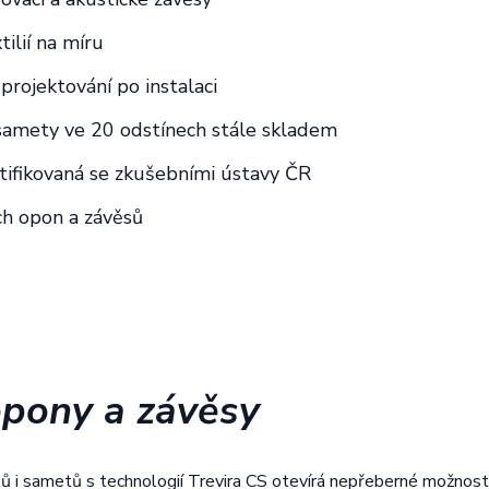
ilií na míru
projektování po instalaci
samety ve 20 odstínech stále skladem
rtifikovaná se zkušebními ústavy ČR
ích opon a závěsů
pony a závěsy
i sametů s technologií Trevira CS otevírá nepřeberné možnosti 