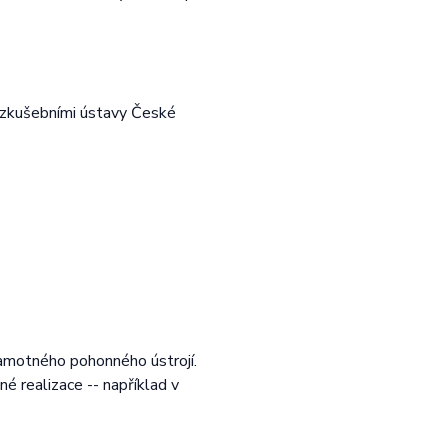
e zkušebními ústavy České
samotného pohonného ústrojí.
realizace -- například v