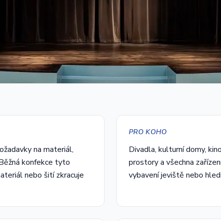
PRO KOHO
ožadavky na materiál,
Divadla, kulturní domy, kin
 Běžná konfekce tyto
prostory a všechna zařízení,
teriál nebo šití zkracuje
vybavení jeviště nebo hled