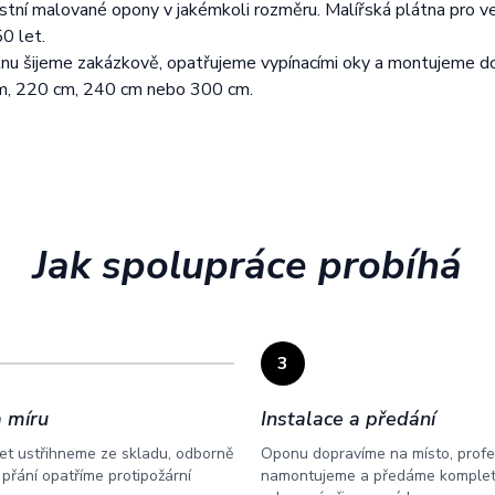
tní malované opony v jakémkoli rozměru. Malířská plátna pro 
50 let.
u šijeme zakázkově, opatřujeme vypínacími oky a montujeme do
cm, 220 cm, 240 cm nebo 300 cm.
Jak spolupráce probíhá
3
 míru
Instalace a předání
t ustřihneme ze skladu, odborně
Oponu dopravíme na místo, profe
 přání opatříme protipožární
namontujeme a předáme kompletní