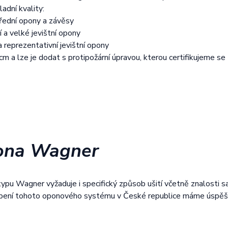
ladní kvality:
řední opony a závěsy
í a velké jevištní opony
a reprezentativní jevištní opony
cm a lze je dodat s protipožární úpravou, kterou certifikujeme s
pona Wagner
 typu Wagner vyžaduje i specifický způsob ušití včetně znalosti 
ení tohoto oponového systému v České republice máme úspěšné 