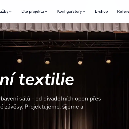
užby
Dle projektu
Konfigurátory
E-shop
Refer
í textilie
bavení sálů - od divadelních opon přes
ké závěsy. Projektujeme, šijeme a