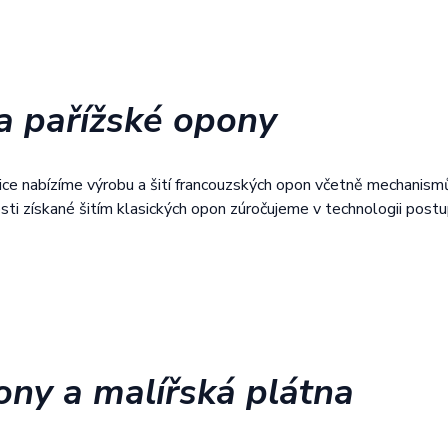
a pařížské opony
ice nabízíme výrobu a šití francouzských opon včetně mechanismů 
ti získané šitím klasických opon zúročujeme v technologii post
ny a malířská plátna