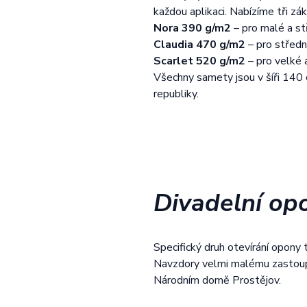
každou aplikaci. Nabízíme tři zák
Nora 390 g/m2
–
pro malé a st
Claudia 470 g/m2
–
pro středn
Scarlet 520 g/m2
–
pro velké 
Všechny samety jsou v šíři 140 
republiky.
Divadelní o
Specifický druh otevírání opony
Navzdory velmi malému zastoup
Národním domě Prostějov.