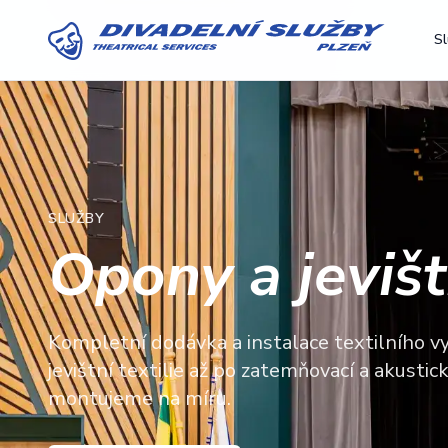
Sl
SLUŽBY
Opony a jevištn
Kompletní dodávka a instalace textilního vy
jevištní textilie až po zatemňovací a akustic
montujeme na míru.