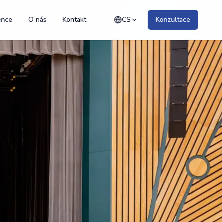
ence
O nás
Kontakt
CS
Konzultace