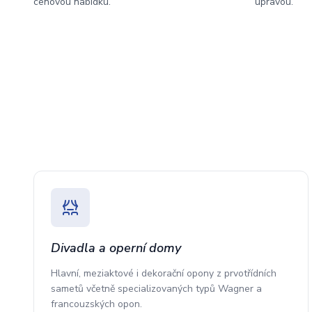
cenovou nabídku.
úpravou.
Divadla a operní domy
Hlavní, meziaktové i dekorační opony z prvotřídních
sametů včetně specializovaných typů Wagner a
francouzských opon.