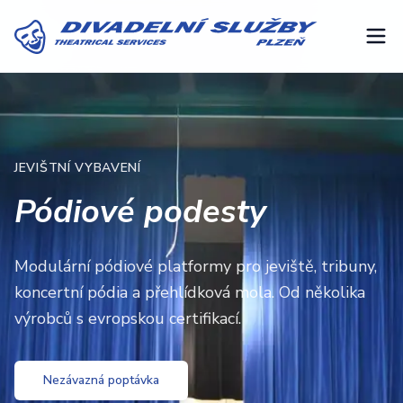
JEVIŠTNÍ VYBAVENÍ
Pódiové podesty
Modulární pódiové platformy pro jeviště, tribuny,
koncertní pódia a přehlídková mola. Od několika
výrobců s evropskou certifikací.
Nezávazná poptávka