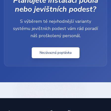
Plánujete instalaci pódia
nebo jevištních podest?
S výběrem té nejvhodnější varianty
systému jevištních podest vám rád poradí
náš proškolený personál.
Nezávazná poptávka